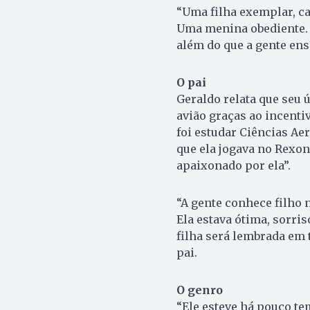
“Uma filha exemplar, ca
Uma menina obediente. A
além do que a gente ens
O pai
Geraldo relata que seu ú
avião graças ao incenti
foi estudar Ciências Ae
que ela jogava no Rexona
apaixonado por ela”.
“A gente conhece filho n
Ela estava ótima, sorri
filha será lembrada em 
pai.
O genro
“Ele esteve há pouco t