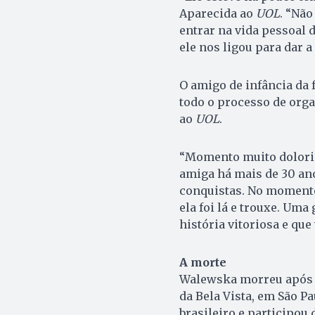
Aparecida ao
UOL
. “Não
entrar na vida pessoal d
ele nos ligou para dar a
O amigo de infância da f
todo o processo de org
ao
UOL
.
“Momento muito dolorido
amiga há mais de 30 ano
conquistas. No momento
ela foi lá e trouxe. Uma
história vitoriosa e que
A morte
Walewska morreu após qu
da Bela Vista, em São Pau
brasileiro e participou