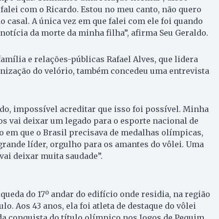
 falei com o Ricardo. Estou no meu canto, não quero
o casal. A única vez em que falei com ele foi quando
 notícia da morte da minha filha”, afirma Seu Geraldo.
amília e relações-públicas Rafael Alves, que lidera
anização do velório, também concedeu uma entrevista
, impossível acreditar que isso foi possível. Minha
s vai deixar um legado para o esporte nacional de
 em que o Brasil precisava de medalhas olímpicas,
 grande líder, orgulho para os amantes do vôlei. Uma
 vai deixar muita saudade”.
eda do 17º andar do edifício onde residia, na região
lo. Aos 43 anos, ela foi atleta de destaque do vôlei
 da conquista do título olímpico nos Jogos de Pequim,