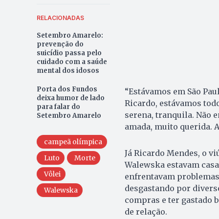
RELACIONADAS
Setembro Amarelo:
prevenção do
suicídio passa pelo
cuidado com a saúde
mental dos idosos
Porta dos Fundos
“Estávamos em São Paulo
deixa humor de lado
Ricardo, estávamos todo
para falar do
serena, tranquila. Não e
Setembro Amarelo
amada, muito querida. A g
campeã olímpica
Já Ricardo Mendes, o vi
Luto
Morte
Walewska estavam casa
Vôlei
enfrentavam problemas 
desgastando por diverso
Walewska
compras e ter gastado 
de relação.