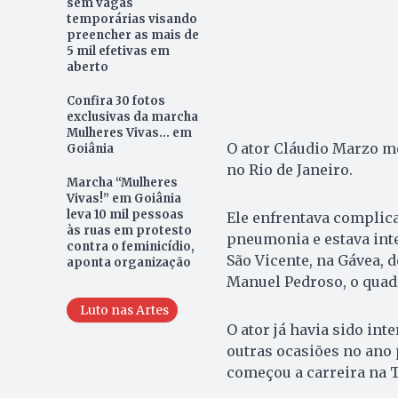
sem vagas
temporárias visando
preencher as mais de
5 mil efetivas em
aberto
Confira 30 fotos
exclusivas da marcha
Mulheres Vivas... em
O ator Cláudio Marzo m
Goiânia
no Rio de Janeiro.
Marcha “Mulheres
Vivas!” em Goiânia
leva 10 mil pessoas
Ele enfrentava complic
às ruas em protesto
pneumonia e estava int
contra o feminicídio,
São Vicente, na Gávea, 
aponta organização
Manuel Pedroso, o quad
Luto nas Artes
O ator já havia sido int
outras ocasiões no ano
começou a carreira na T