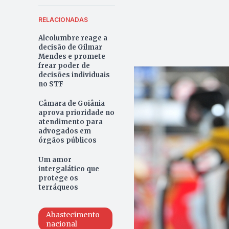
RELACIONADAS
Alcolumbre reage a
decisão de Gilmar
Mendes e promete
frear poder de
decisões individuais
no STF
Câmara de Goiânia
aprova prioridade no
atendimento para
advogados em
órgãos públicos
Um amor
intergalático que
protege os
terráqueos
Abastecimento
nacional