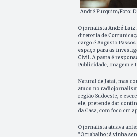
André Furquim/Foto: D
O jornalista André Lui
diretoria de Comunicaçã
cargo é Augusto Passos 
espaço para as investig
Civil. A pasta é respon
Publicidade, Imagem e I
Natural de Jataí, mas c
atuou no radiojornalismo
região Sudoeste, e escr
ele, pretende dar cont
da Casa, com foco em ap
O jornalista atuava ant
“O trabalho já vinha se