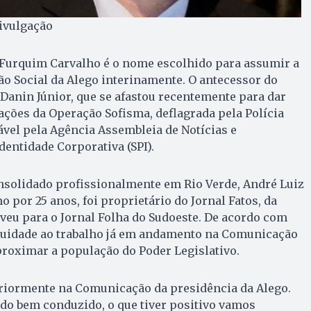
ivulgação
z Furquim Carvalho é o nome escolhido para assumir a
o Social da Alego interinamente. O antecessor do
Danin Júnior, que se afastou recentemente para dar
ações da Operação Sofisma, deflagrada pela Polícia
sável pela Agência Assembleia de Notícias e
dentidade Corporativa (SPI).
onsolidado profissionalmente em Rio Verde, André Luiz
 por 25 anos, foi proprietário do Jornal Fatos, da
eveu para o Jornal Folha do Sudoeste. De acordo com
inuidade ao trabalho já em andamento na Comunicação
roximar a população do Poder Legislativo.
eriormente na Comunicação da presidência da Alego.
ndo bem conduzido, o que tiver positivo vamos