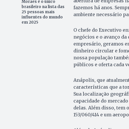
abertura de empresas na
Moraes é o único
brasileiro na lista das
fazemos há anos. Sempr
25 pessoas mais
ambiente necessário par
influentes do mundo
em 2025
O chefe do Executivo en
negócios e o avanço da 
empresário, geramos em
dinheiro circular e fo
nossa população também
públicos e oferta cada v
Anápolis, que atualment
características que a to
Sua localização geográfi
capacidade do mercado
delas. Além disso, tem 
153/060/414 e um aeropo