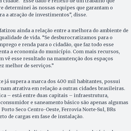
 cidade. “Esse dado é reflexo de um trabalho que
e determinei às nossas equipes que garantam o
a a atração de investimentos”, disse.
fatizou ainda a relação entre a melhora do ambiente de
qualidade de vida. “Se desburocratizamos para o
prego e renda para o cidadão, que faz todo esse
menta a economia do município. Com mais recursos,
 vê esse resultado na manutenção dos espaços
ez melhor de serviços.”
e já supera a marca dos 400 mil habitantes, possui
rnam atrativa em relação a outras cidades brasileiras.
ca – está entre duas capitais – infraestrutura,
 consumidor e saneamento básico são apenas algumas
o Porto Seco Centro-Oeste, Ferrovia Norte-Sul, BRs
rto de cargas em fase de instalação.