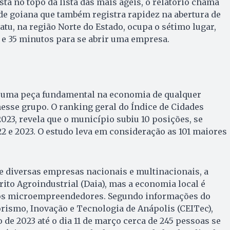
tá no topo da lista das mais ágeis, o relatório chama
de goiana que também registra rapidez na abertura de
tu, na região Norte do Estado, ocupa o sétimo lugar,
 e 35 minutos para se abrir uma empresa.
uma peça fundamental na economia de qualquer
nesse grupo. O ranking geral do Índice de Cidades
23, revela que o município subiu 10 posições, se
 e 2023. O estudo leva em consideração as 101 maiores
e diversas empresas nacionais e multinacionais, a
rito Agroindustrial (Daia), mas a economia local é
s microempreendedores. Segundo informações do
ismo, Inovação e Tecnologia de Anápolis (CEITec),
o de 2023 até o dia 11 de março cerca de 245 pessoas se