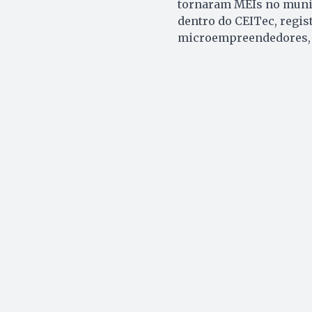
tornaram MEIs no municí
dentro do CEITec, regi
microempreendedores, e