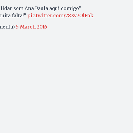
 lidar sem Ana Paula aqui comigo”
uita falta!”
pic.twitter.com/78Xv7OlFok
omenta)
5 March 2016