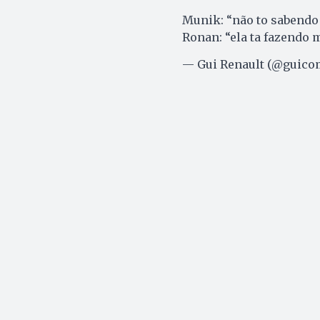
Munik: “não to sabendo
Ronan: “ela ta fazendo m
— ️️️Gui Renault (@guic