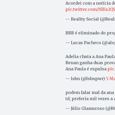
Acordei com a notícia d
pic.twitter.com/NlEs2
— Reality Social (@Real
BBB é eliminado do pr
— Lucas Pacheco (@alo
Adelia chuta a Ana Paula
Renan ganha duas prova
Ana Paula é expulsa
pic
— lsbn (@lsbnpwr)
5 Ma
podem falar mal da ana 
td, preferia mil vezes a 
— Júlio Glamuroso (@