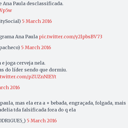
e Ana Paula desclassificada.
QWp5w
itySocial)
5 March 2016
ograma Ana Paula
pic.twitter.com/y2lpbsBV73
pacheco)
5 March 2016
 e joga cerveja nela.
s do líder sendo que dormiu.
.twitter.com/pZUZnNIEYt
rch 2016
paula, mas ela era a + bebada, engraçada, folgada, mais
adelia tda falsificada fora do q ela
R0DR1GUE5_)
5 March 2016