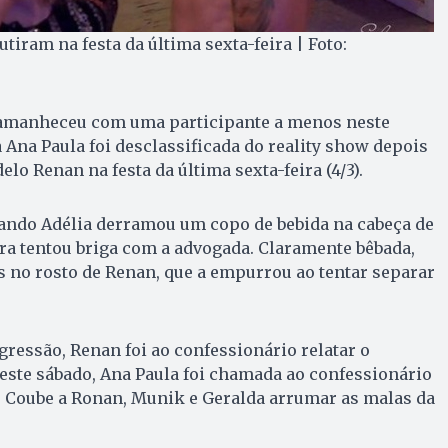
tiram na festa da última sexta-feira | Foto:
6 amanheceu com uma participante a menos neste
ta Ana Paula foi desclassificada do reality show depois
o Renan na festa da última sexta-feira (4/3).
ndo Adélia derramou um copo de bebida na cabeça de
oira tentou briga com a advogada. Claramente bêbada,
s no rosto de Renan, que a empurrou ao tentar separar
ressão, Renan foi ao confessionário relatar o
este sábado, Ana Paula foi chamada ao confessionário
a. Coube a Ronan, Munik e Geralda arrumar as malas da