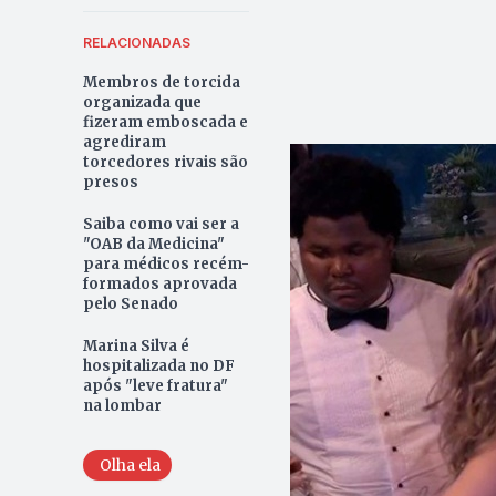
RELACIONADAS
Membros de torcida
organizada que
fizeram emboscada e
agrediram
torcedores rivais são
presos
Saiba como vai ser a
"OAB da Medicina"
para médicos recém-
formados aprovada
pelo Senado
Marina Silva é
hospitalizada no DF
após "leve fratura"
na lombar
Olha ela