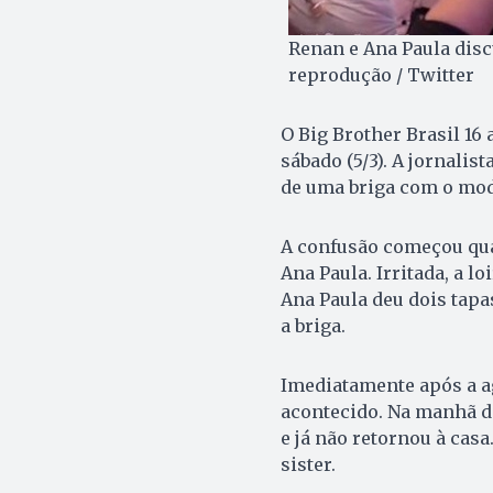
Renan e Ana Paula discu
reprodução / Twitter
O Big Brother Brasil 1
sábado (5/3). A jornalis
de uma briga com o model
A confusão começou qua
Ana Paula. Irritada, a l
Ana Paula deu dois tapa
a briga.
Imediatamente após a ag
acontecido. Na manhã d
e já não retornou à cas
sister.