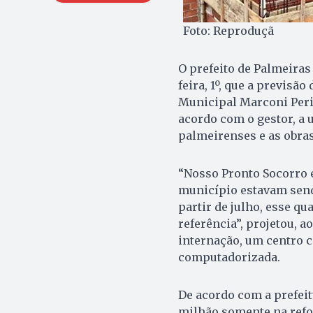
Foto: Reproduçã
O prefeito de Palmeiras
feira, 1º, que a previsã
Municipal Marconi Peril
acordo com o gestor, a 
palmeirenses e as obra
“Nosso Pronto Socorro 
município estavam sendo
partir de julho, esse q
referência”, projetou, a
internação, um centro 
computadorizada.
De acordo com a prefeit
milhão somente na refor