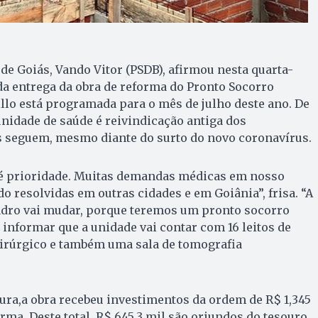
 de Goiás, Vando Vitor (PSDB), afirmou nesta quarta-
o da entrega da obra de reforma do Pronto Socorro
lo está programada para o mês de julho deste ano. De
unidade de saúde é reivindicação antiga dos
s seguem, mesmo diante do surto do novo coronavírus.
é prioridade. Muitas demandas médicas em nosso
 resolvidas em outras cidades e em Goiânia”, frisa. “A
uadro vai mudar, porque teremos um pronto socorro
o informar que a unidade vai contar com 16 leitos de
cirúrgico e também uma sala de tomografia
ura,a obra recebeu investimentos da ordem de R$ 1,345
ma. Deste total, R$ 645,3 mil são oriundos do tesouro