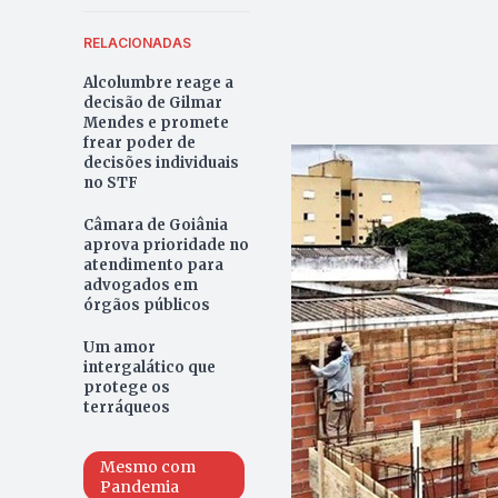
RELACIONADAS
Alcolumbre reage a
decisão de Gilmar
Mendes e promete
frear poder de
decisões individuais
no STF
Câmara de Goiânia
aprova prioridade no
atendimento para
advogados em
órgãos públicos
Um amor
intergalático que
protege os
terráqueos
Mesmo com
Pandemia