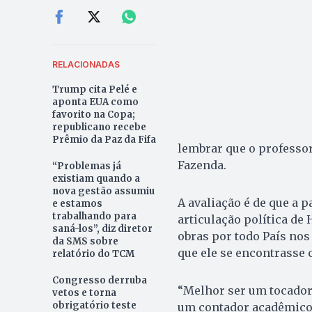
RELACIONADAS
Trump cita Pelé e
aponta EUA como
favorito na Copa;
republicano recebe
Prêmio da Paz da Fifa
lembrar que o professor
Fazenda.
“Problemas já
existiam quando a
nova gestão assumiu
A avaliação é de que a 
e estamos
trabalhando para
articulação política de 
saná-los”, diz diretor
obras por todo País nos
da SMS sobre
que ele se encontrasse 
relatório do TCM
Congresso derruba
“Melhor ser um tocador 
vetos e torna
obrigatório teste
um contador acadêmico 