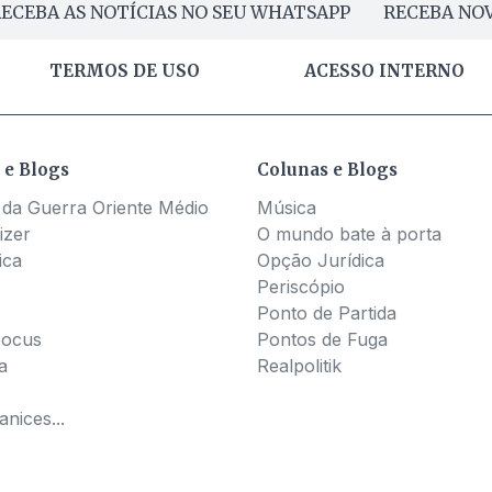
ECEBA AS NOTÍCIAS NO SEU WHATSAPP
RECEBA NOV
TERMOS DE USO
ACESSO INTERNO
 e Blogs
Colunas e Blogs
 da Guerra Oriente Médio
Música
izer
O mundo bate à porta
ica
Opção Jurídica
Periscópio
Ponto de Partida
Pocus
Pontos de Fuga
a
Realpolitik
nices...