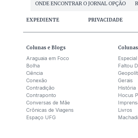
ONDE ENCONTRAR O JORNAL OPÇÃO
R
EXPEDIENTE
PRIVACIDADE
Colunas e Blogs
Colunas
Araguaia em Foco
Especial
Bolha
Faltou D
Ciência
Geopolít
Conexão
Gerais
Contradição
História
Contraponto
Hocus 
Conversas de Mãe
Imprens
Crônicas de Viagens
Livros
Espaço UFG
Machadia