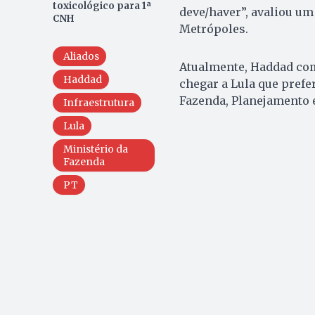
toxicológico para 1ª
deve/haver”, avaliou um
CNH
Metrópoles.
Aliados
Atualmente, Haddad coma
Haddad
chegar a Lula que prefe
Fazenda, Planejamento e
Infraestrutura
Lula
Ministério da
Fazenda
PT