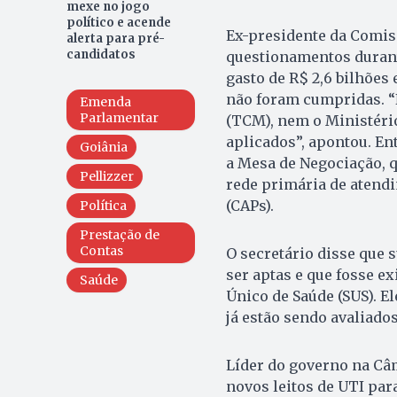
mexe no jogo
político e acende
Ex-presidente da Comiss
alerta para pré-
candidatos
questionamentos durante
gasto de R$ 2,6 bilhões
não foram cumpridas. “
Emenda
Parlamentar
(TCM), nem o Ministério
aplicados”, apontou. En
Goiânia
a Mesa de Negociação, q
Pellizzer
rede primária de atend
(CAPs).
Política
Prestação de
Contas
O secretário disse que
ser aptas e que fosse e
Saúde
Único de Saúde (SUS). E
já estão sendo avaliados
Líder do governo na Câ
novos leitos de UTI par