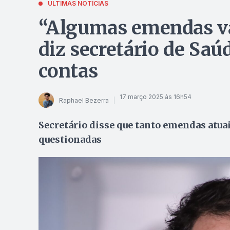
ÚLTIMAS NOTÍCIAS
“Algumas emendas vão
diz secretário de Saú
contas
17 março 2025 às 16h54
Raphael Bezerra
Secretário disse que tanto emendas atua
questionadas