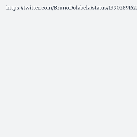
https://twitter.com/BrunoDolabela/status/139028916