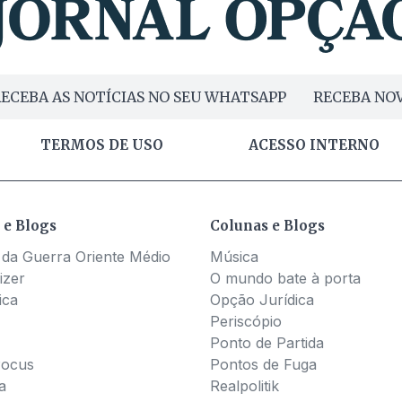
ECEBA AS NOTÍCIAS NO SEU WHATSAPP
RECEBA NOV
TERMOS DE USO
ACESSO INTERNO
 e Blogs
Colunas e Blogs
 da Guerra Oriente Médio
Música
izer
O mundo bate à porta
ica
Opção Jurídica
Periscópio
Ponto de Partida
Pocus
Pontos de Fuga
a
Realpolitik