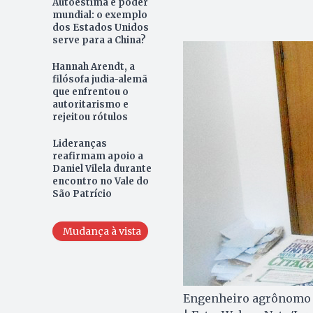
Autoestima e poder
mundial: o exemplo
dos Estados Unidos
serve para a China?
Hannah Arendt, a
filósofa judia-alemã
que enfrentou o
autoritarismo e
rejeitou rótulos
Lideranças
reafirmam apoio a
Daniel Vilela durante
encontro no Vale do
São Patrício
Mudança à vista
Engenheiro agrônomo F