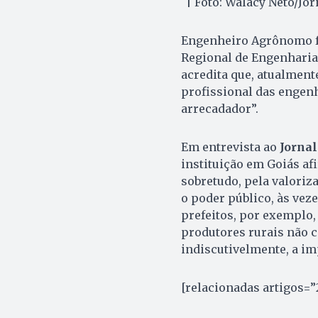
| Foto: Walacy Neto/Jo
Engenheiro Agrônomo fo
Regional de Engenharia
acredita que, atualmente
profissional das engenh
arrecadador”.
Em entrevista ao
Jornal
instituição em Goiás afi
sobretudo, pela valoriz
o poder público, às vez
prefeitos, por exemplo,
produtores rurais não 
indiscutivelmente, a im
[relacionadas artigos=”