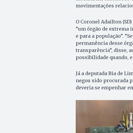
movimentações relacion
O Coronel Adailton (SD)
“um órgão de extrema i
e para a população”. “S
permanência desse órgão
transparência”, disse, 
possibilidade quando, e
Já a deputada Bia de Li
negou sido procurada pa
deveria se empenhar em 