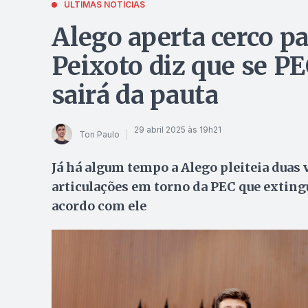
ÚLTIMAS NOTÍCIAS
Alego aperta cerco p
Peixoto diz que se PE
sairá da pauta
29 abril 2025 às 19h21
Ton Paulo
Já há algum tempo a Alego pleiteia duas
articulações em torno da PEC que exting
acordo com ele