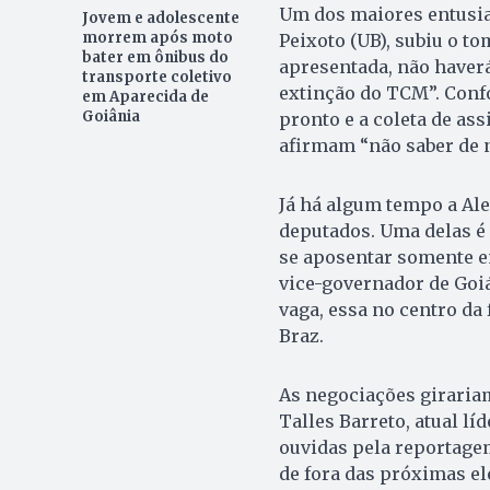
Um dos maiores entusias
Jovem e adolescente
morrem após moto
Peixoto (UB), subiu o to
bater em ônibus do
apresentada, não haver
transporte coletivo
extinção do TCM”. Confo
em Aparecida de
Goiânia
pronto e a coleta de as
afirmam “não saber de n
Já há algum tempo a Al
deputados. Uma delas é 
se aposentar somente em
vice-governador de Goiá
vaga, essa no centro da 
Braz.
As negociações girariam
Talles Barreto, atual lí
ouvidas pela reportagem
de fora das próximas el