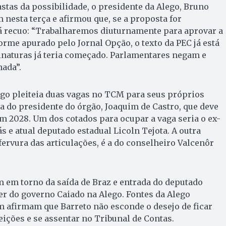
tas da possibilidade, o presidente da Alego, Bruno
m nesta terça e afirmou que, se a proposta for
á recuo: “Trabalharemos diuturnamente para aprovar a
rme apurado pelo Jornal Opção, o texto da PEC já está
sinaturas já teria começado. Parlamentares negam e
ada”.
ego pleiteia duas vagas no TCM para seus próprios
a do presidente do órgão, Joaquim de Castro, que deve
 2028. Um dos cotados para ocupar a vaga seria o ex-
s e atual deputado estadual Licoln Tejota. A outra
fervura das articulações, é a do conselheiro Valcenôr
 em torno da saída de Braz e entrada do deputado
der do governo Caiado na Alego. Fontes da Alego
 afirmam que Barreto não esconde o desejo de ficar
eições e se assentar no Tribunal de Contas.