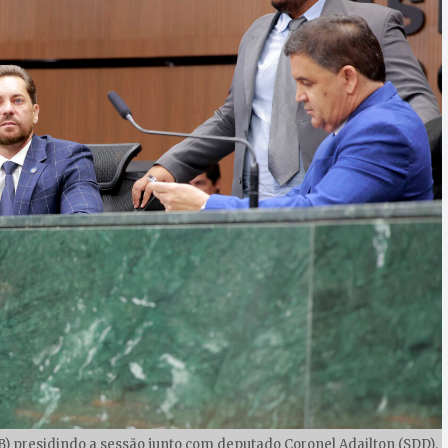
B) presidindo a sessão junto com deputado Coronel Adailton (SDD),