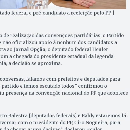
ado federal e pré-candidato a reeleição pelo PP |
 de realização das convenções partidárias, o Partido
e não oficializou apoio à nenhum dos candidatos a
sta ao
Jornal Opção
, o deputado federal Heuler
com a chegada do presidente estadual da legenda,
nia, a decisão se aproxima.
 conversas, falamos com prefeitos e deputados para
 partido e temos escutado todos” confirmou o
iu presença na convenção nacional do PP que acontece
rto Balestra [deputados federais] e Baldy estaremos lá
nversar com o presidente do PP, Ciro Nogueira, para
 de chegar a uma decisão”, declarou Heuler.