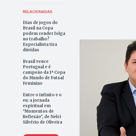
RELACIONADAS
Dias de jogos do
Brasil na Copa
podem render folga
no trabalho?
Especialista tira
dúvidas
Brasil vence
Portugual e é
campeão da 1ª Copa
do Mundo de Futsal
Feminino
Entre o infinito e o
eu: a jornada
espiritual em
“Momentos de
Reflexão”, de Nelci
Silvério de Oliveira