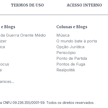
TERMOS DE USO
ACESSO INTERNO
 e Blogs
Colunas e Blogs
 da Guerra Oriente Médio
Música
izer
O mundo bate à porta
ica
Opção Jurídica
Periscópio
Ponto de Partida
Pocus
Pontos de Fuga
a
Realpolitik
nices...
a CNPJ 09.236.355/0001-59. Todos os direitos reservados.