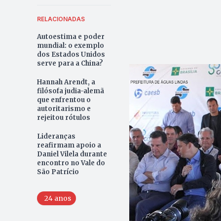
RELACIONADAS
Autoestima e poder
mundial: o exemplo
dos Estados Unidos
serve para a China?
Hannah Arendt, a
filósofa judia-alemã
que enfrentou o
autoritarismo e
rejeitou rótulos
Lideranças
reafirmam apoio a
Daniel Vilela durante
encontro no Vale do
São Patrício
24 anos