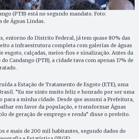
ango (PTB) está no segundo mandato. Foto:
a de Águas Lindas.
s, entorno do Distrito Federal, já tem quase 80% das
reito a infraestrutura completa com galerias de águas
de esgoto, calçadas, meios-fios e sinalização. Antes da
o do Candango (PTB), a cidade tava com apenas 17% de
ratado.
ruída a Estação de Tratamento de Esgoto (ETE), uma
asil. “Eu me sinto muito feliz e honrado por ser uma
 para a minha cidade. Desde que assumi a Prefeitura,
lhar em favor da população, e transformar Águas
o de geração de emprego e renda” disse o prefeito.
os e mais de 200 mil habitantes, segundo dados do
eografia e Estatística (IBGE).