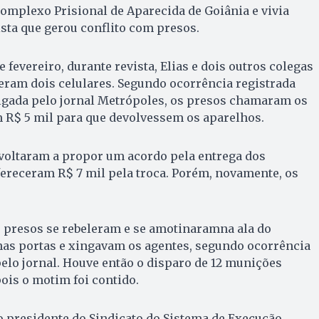
Complexo Prisional de Aparecida de Goiânia e vivia
ista que gerou conflito com presos.
e fevereiro, durante revista, Elias e dois outros colegas
ram dois celulares. Segundo ocorrência registrada
vulgada pelo jornal Metrópoles, os presos chamaram os
m R$ 5 mil para que devolvessem os aparelhos.
 voltaram a propor um acordo pela entrega dos
fereceram R$ 7 mil pela troca. Porém, novamente, os
s presos se rebeleram e se amotinaramna ala do
nas portas e xingavam os agentes, segundo ocorrência
pelo jornal. Houve então o disparo de 12 munições
ois o motim foi contido.
o presidente do Sindicato do Sistema de Execução