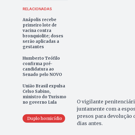
RELACIONADAS
Anápolis recebe
primeiro lote de
vacina contra
bronquiolite; doses
serão aplicadas a
gestantes
Humberto Teófilo
confirma pré-
candidatura ao
Senado pelo NOVO
União Brasil expulsa
Celso Sabino,
ministro do Turismo
O vigilante penitenciári
no governo Lula
juntamente com a esposa
presos para devolução 
Duplo homicídio
dias antes.