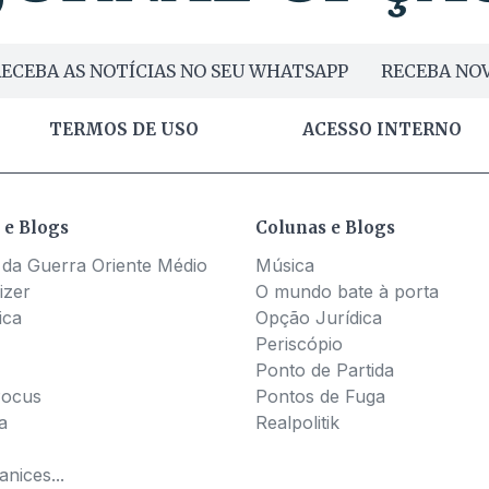
ECEBA AS NOTÍCIAS NO SEU WHATSAPP
RECEBA NOV
TERMOS DE USO
ACESSO INTERNO
 e Blogs
Colunas e Blogs
 da Guerra Oriente Médio
Música
izer
O mundo bate à porta
ica
Opção Jurídica
Periscópio
Ponto de Partida
Pocus
Pontos de Fuga
a
Realpolitik
nices...