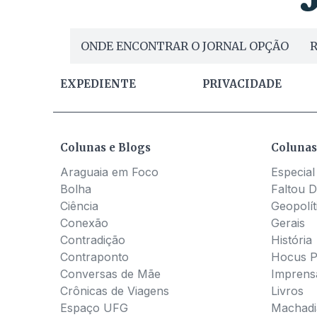
ONDE ENCONTRAR O JORNAL OPÇÃO
R
EXPEDIENTE
PRIVACIDADE
Colunas e Blogs
Colunas
Araguaia em Foco
Especial
Bolha
Faltou D
Ciência
Geopolít
Conexão
Gerais
Contradição
História
Contraponto
Hocus 
Conversas de Mãe
Imprens
Crônicas de Viagens
Livros
Espaço UFG
Machadia