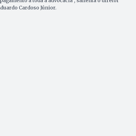
agamento a toda a advocacia”, salienta o diretor
Eduardo Cardoso Júnior.