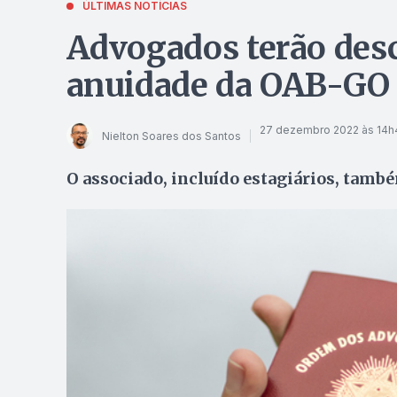
ÚLTIMAS NOTÍCIAS
Advogados terão des
anuidade da OAB-GO
27 dezembro 2022 às 14h
Nielton Soares dos Santos
O associado, incluído estagiários, tam