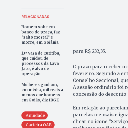
RELACIONADAS
Homem sobe em
banco de praça, faz
"salto mortal” e
morre, em Goiânia
para R$ 232,35.
13ª Vara de Curitiba,
que cuidou de
processos da Lava
O prazo para receber o 
Jato, é alvo de
fevereiro. Segundo a en
operação
Conselho Seccional, que
Mulheres ganham,
A sessão ordinário foi 
em média, mil reais a
concessão do desconto d
menos que homens
em Goiás, diz IBGE
Em relação ao parcelame
parcelas mensais e iguai
Anuidade
clicar no ícone “Serviç
Carteira OAB