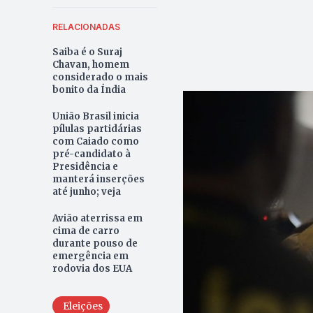
RELACIONADAS
Saiba é o Suraj
Chavan, homem
considerado o mais
bonito da Índia
União Brasil inicia
pílulas partidárias
com Caiado como
pré-candidato à
Presidência e
manterá inserções
até junho; veja
Avião aterrissa em
cima de carro
durante pouso de
emergência em
rodovia dos EUA
Eleições