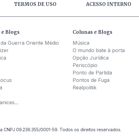
TERMOS DE USO
ACESSO INTERNO
 e Blogs
Colunas e Blogs
 da Guerra Oriente Médio
Música
izer
O mundo bate à porta
ica
Opção Jurídica
Periscópio
Ponto de Partida
Pocus
Pontos de Fuga
a
Realpolitik
nices...
a CNPJ 09.236.355/0001-59. Todos os direitos reservados.