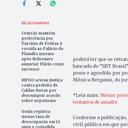
RELACIONADAS
Centrão mantém
preferência por
Tarcísio de Freitas à
corrida ao Palácio do
Planalto mesmo
poderá ter que se retra
após Bolsonaro
anunciar Flávio como
bancada do “SBT Brasil”
sucessor
poste e agredido por po
Mônica Bergamo, do jorn
MPGO aciona Justiça
contra prefeito de
Caldas Novas por
*Leia mais:
Menor preso
descumprir acordo
sobre nepotismo
tentativa de assalto
Goiás registra
menor taxa de
Conforme a publicação, 
desocupação em 12
civil pública em que pe
anos e consolida