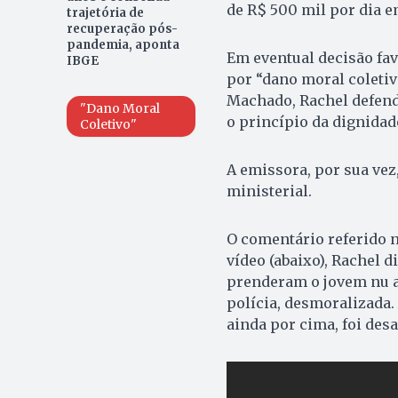
de R$ 500 mil por dia 
trajetória de
recuperação pós-
pandemia, aponta
Em eventual decisão fav
IBGE
por “dano moral coletiv
Machado, Rachel defende
"Dano Moral
o princípio da dignida
Coletivo"
A emissora, por sua vez
ministerial.
O comentário referido n
vídeo (abaixo), Rachel 
prenderam o jovem nu ao
polícia, desmoralizada. 
ainda por cima, foi desa