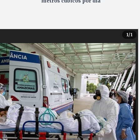
metros cúbicos por dia
1
/1