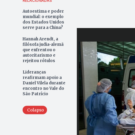
RELACIONADAS
Autoestima e poder
mundial: o exemplo
dos Estados Unidos
serve para a China?
Hannah Arendt, a
filósofa judia-alemã
que enfrentou o
autoritarismo e
rejeitou rótulos
Lideranças
reafirmam apoio a
Daniel Vilela durante
encontro no Vale do
São Patrício
Colapso