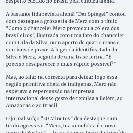
respeito curtido no Brasil pela cultura alemã.
A bastante lida revista alemã “Der Spiegel” contou
com destaque a grosseria de Merz com o título
“Como o chanceler Merz provocou a cólera dos
brasileiros”, ilustrada com uma foto do chanceler
com Lula da Silva, num aperto de quatro mãos e
sorrisos de praxe. A legenda identifica Lula da
Silva e Merz, seguida de uma frase ferina: “É
preciso desaparecer o mais rápido possível?”
Mas, ao falar na correria para deixar logo essa
região primitiva cheia de indígenas, Merz não
esperava a repercussão na imprensa
internacional desse gesto de repulsa a Belém, ao
Amazonas e ao Brasil.
O jornal suíço “20 Minutos” deu destaque num
título agressivo: “Merz, tua xenofobia é o novo
muro de Berlim” — baseado num texto distribuído