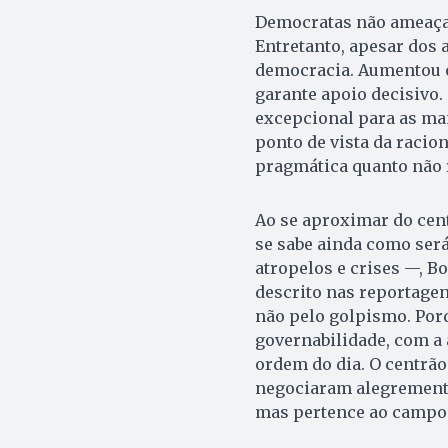
Democratas não ameaçam
Entretanto, apesar dos 
democracia. Aumentou o
garante apoio decisivo
excepcional para as man
ponto de vista da racio
pragmática quanto não 
Ao se aproximar do cen
se sabe ainda como será 
atropelos e crises —, B
descrito nas reportagen
não pelo golpismo. Porq
governabilidade, com a
ordem do dia. O centrã
negociaram alegremente
mas pertence ao campo