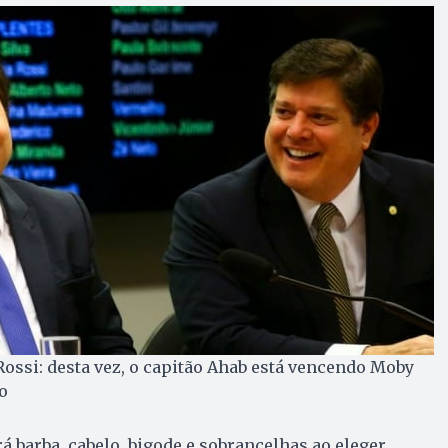
Rossi: desta vez, o capitão Ahab está vencendo Moby
o
á barba, cabelo, bigode e sobrancelhas ao eleger