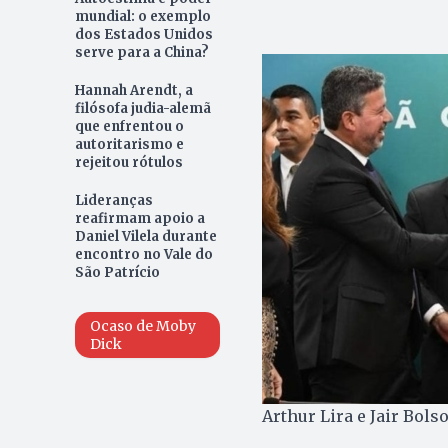
mundial: o exemplo
dos Estados Unidos
serve para a China?
Hannah Arendt, a
filósofa judia-alemã
que enfrentou o
autoritarismo e
rejeitou rótulos
Lideranças
reafirmam apoio a
Daniel Vilela durante
encontro no Vale do
São Patrício
Ocaso de Moby
Dick
Arthur Lira e Jair Bol