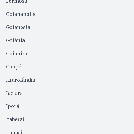
Formosa
Goianápolis
Goianésia
Goiânia
Goianira
Guapó
Hidrolândia
Iaciara
Iporá
Itaberaí
Itapaci