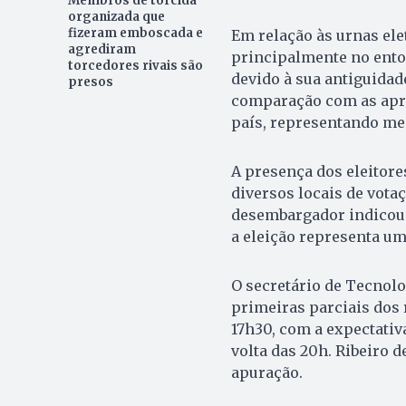
Membros de torcida
organizada que
fizeram emboscada e
Em relação às urnas ele
agrediram
principalmente no ento
torcedores rivais são
devido à sua antiguidad
presos
comparação com as apr
país, representando men
A presença dos eleitores
diversos locais de vota
desembargador indicou q
a eleição representa uma
O secretário de Tecnolo
primeiras parciais dos 
17h30, com a expectativ
volta das 20h. Ribeiro 
apuração.