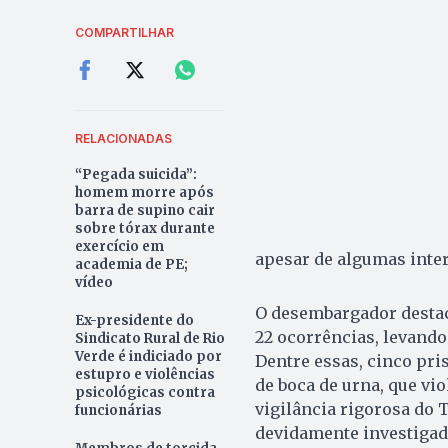
COMPARTILHAR
RELACIONADAS
“Pegada suicida”:
homem morre após
barra de supino cair
sobre tórax durante
exercício em
apesar de algumas inte
academia de PE;
vídeo
O desembargador destac
Ex-presidente do
22 ocorrências, levando
Sindicato Rural de Rio
Verde é indiciado por
Dentre essas, cinco pri
estupro e violências
de boca de urna, que vio
psicológicas contra
vigilância rigorosa do 
funcionárias
devidamente investigad