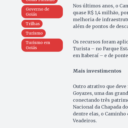
Nos últimos anos, o Ca
Governo de
quase R$ 1,4 milhão, po
Goiás
melhoria de infraestrutu
Trilhas
além de pontos de desca
Turismo
Os recursos foram apli
Turismo em
Goiás
Turista – no Parque Esta
em Itaberaí – e de pont
Mais investimentos
Outro atrativo que deve
Goyazes, uma das grand
conectando três patrimô
Nacional da Chapada do
dentre elas, o Caminho 
Veadeiros.