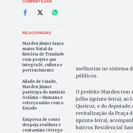
COMPARTILHAR
RELACIONADAS
Marden Júnior lança
maior Natal da
história de Trindade
com projeto que
integra fé, cultura e
melhorias no sistema de
pertencimento
públicos.
Aliado de Caiado,
Marden Júnior
O prefeito Marden tem a
participa do mutirão
Goiânia + Humana e
julho (quinta-feira), ao
reforça união com o
Queiroz, e do deputado e
Estado
revitalização da Praça d
Empresa de couro
(quinta-feira), acompan
despeja resíduos e
bairros Residencial San
contamina córrego