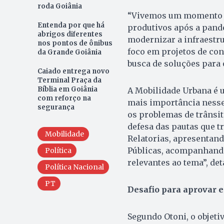
roda Goiânia
“Vivemos um momento in
Entenda por que há
produtivos após a pande
abrigos diferentes
modernizar a infraestru
nos pontos de ônibus
foco em projetos de con
da Grande Goiânia
busca de soluções para 
Caiado entrega novo
Terminal Praça da
Bíblia em Goiânia
A Mobilidade Urbana é 
com reforço na
mais importância nesse
segurança
os problemas de trânsit
defesa das pautas que t
Mobilidade
Relatorias, apresentand
Públicas, acompanhando
Política
relevantes ao tema”, det
Política Nacional
PT
Desafio para aprovar 
Segundo Otoni, o objetiv