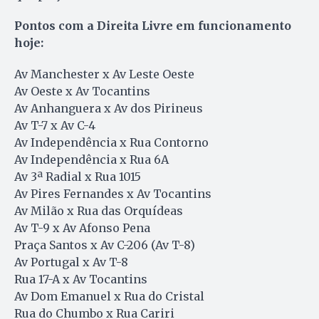
Pontos com a Direita Livre em funcionamento
hoje:
Av Manchester x Av Leste Oeste
Av Oeste x Av Tocantins
Av Anhanguera x Av dos Pirineus
Av T-7 x Av C-4
Av Independência x Rua Contorno
Av Independência x Rua 6A
Av 3ª Radial x Rua 1015
Av Pires Fernandes x Av Tocantins
Av Milão x Rua das Orquídeas
Av T-9 x Av Afonso Pena
Praça Santos x Av C-206 (Av T-8)
Av Portugal x Av T-8
Rua 17-A x Av Tocantins
Av Dom Emanuel x Rua do Cristal
Rua do Chumbo x Rua Cariri