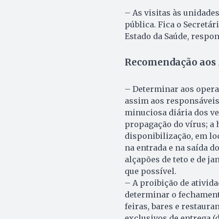
– As visitas às unidades
pública. Fica o Secretár
Estado da Saúde, respon
Recomendação aos 
– Determinar aos operad
assim aos responsáveis 
minuciosa diária dos v
propagação do vírus; a 
disponibilização, em lo
na entrada e na saída d
alçapões de teto e de j
que possível.
– A proibição de ativid
determinar o fechamento
feiras, bares e restaur
exclusivos de entrega (d