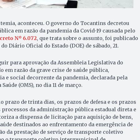
 temia, aconteceu. O governo do Tocantins decretou
ública em razão da pandemia da Covid-19 causada pelo
creto Nº 6.072
, que trata sobre o assunto, foi publicado
do Diário Oficial do Estado (DOE) de sábado, 21.
uir para aprovação da Assembleia Legislativa do
do em razão da grave crise de saúde pública,
 e social decorrente da pandemia, declarada pela
Saúde (OMS), no dia 11 de março.
o prazo de trinta dias, os prazos de defesa e os prazos
 processos da administração pública estadual direta e
toriza a dispensa de licitação para aquisição de bens,
saúde destinados ao enfrentamento da emergência de
ão da prestação de serviço de transporte coletivo
o o transporte coletivo intermunicipal de