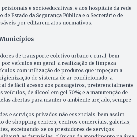
 prisionais e socioeducativas, e aos hospitais da rede
io de Estado da Segurança Pública e o Secretário de
sáveis por editarem atos normativos.
Municípios
ores de transporte coletivo urbano e rural, bem
por veículos em geral, a realização de limpeza
eículos com utilização de produtos que impeçam a
higienização do sistema de ar-condicionado; a
cal de fácil acesso aos passageiros, preferencialmente
os veículos, de álcool em gel 70%; e a manutenção de
anelas abertas para manter o ambiente arejado, sempre
ades e serviços privados não essenciais, bem assim
 de shopping centers, centros comerciais, galerias,
antes, excetuando-se os prestadores de serviços
elivery), as farmácias, clínicas de atendimento na área