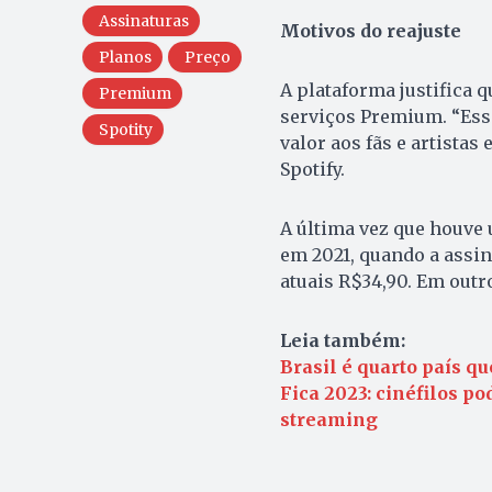
Assinaturas
Motivos do reajuste
Planos
Preço
A plataforma justifica 
Premium
serviços Premium. “Ess
Spotity
valor aos fãs e artista
Spotify.
A última vez que houve 
em 2021, quando a assin
atuais R$34,90. Em outr
Leia também:
Brasil é quarto país q
Fica 2023: cinéfilos p
streaming