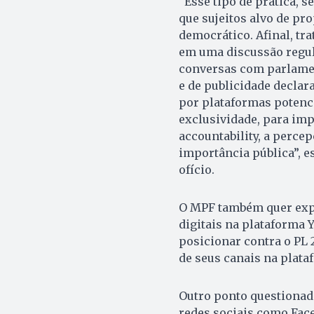
“Esse tipo de prática, 
que sujeitos alvo de p
democrático. Afinal, tra
em uma discussão regul
conversas com parlament
e de publicidade declar
por plataformas potenc
exclusividade, para imp
accountability, a perce
importância pública”, e
ofício.
O MPF também quer expl
digitais na plataforma 
posicionar contra o PL
de seus canais na plata
Outro ponto questionado
redes sociais como Fac