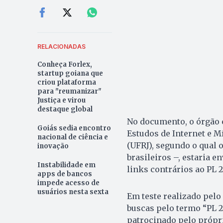
RELACIONADAS
Conheça Forlex,
startup goiana que
criou plataforma
para "reumanizar"
Justiça e virou
destaque global
No documento, o órgão c
Goiás sedia encontro
Estudos de Internet e M
nacional de ciência e
(UFRJ), segundo o qual 
inovação
brasileiros –, estaria 
Instabilidade em
links contrários ao PL 
apps de bancos
impede acesso de
usuários nesta sexta
Em teste realizado pelo 
buscas pelo termo “PL 
patrocinado pelo próprio