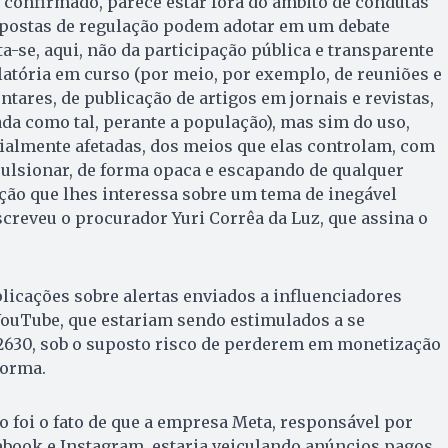
se confirmado, parece estar fora do âmbito de condutas
ropostas de regulação podem adotar em um debate
ta-se, aqui, não da participação pública e transparente
atória em curso (por meio, por exemplo, de reuniões e
ares, de publicação de artigos em jornais e revistas,
ada como tal, perante a população), mas sim do uso,
ialmente afetadas, dos meios que elas controlam, com
ulsionar, de forma opaca e escapando de qualquer
pção que lhes interessa sobre um tema de inegável
screveu o procurador Yuri Corrêa da Luz, que assina o
icações sobre alertas enviados a influenciadores
YouTube, que estariam sendo estimulados a se
 2630, sob o suposto risco de perderem em monetização
forma.
 foi o fato de que a empresa Meta, responsável por
ebook e Instagram, estaria veiculando anúncios pagos