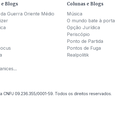
 e Blogs
Colunas e Blogs
 da Guerra Oriente Médio
Música
izer
O mundo bate à porta
ica
Opção Jurídica
Periscópio
Ponto de Partida
Pocus
Pontos de Fuga
a
Realpolitik
nices...
a CNPJ 09.236.355/0001-59. Todos os direitos reservados.