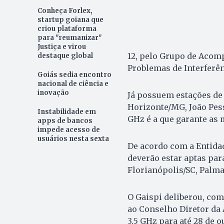
Conheça Forlex,
startup goiana que
criou plataforma
para "reumanizar"
Justiça e virou
12, pelo Grupo de Acom
destaque global
Problemas de Interferênc
Goiás sedia encontro
nacional de ciência e
inovação
Já possuem estações de 
Horizonte/MG, João Pesso
Instabilidade em
GHz é a que garante as 
apps de bancos
impede acesso de
usuários nesta sexta
De acordo com a Entidad
deverão estar aptas para
Florianópolis/SC, Palmas
O Gaispi deliberou, co
ao Conselho Diretor da 
3,5 GHz para até 28 de o