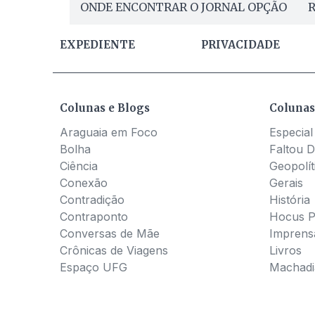
ONDE ENCONTRAR O JORNAL OPÇÃO
R
EXPEDIENTE
PRIVACIDADE
Colunas e Blogs
Colunas
Araguaia em Foco
Especial
Bolha
Faltou D
Ciência
Geopolít
Conexão
Gerais
Contradição
História
Contraponto
Hocus 
Conversas de Mãe
Imprens
Crônicas de Viagens
Livros
Espaço UFG
Machadia