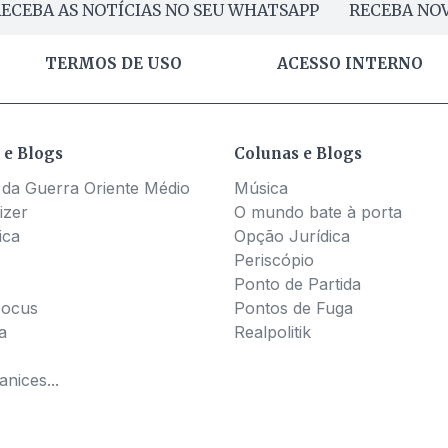
ECEBA AS NOTÍCIAS NO SEU WHATSAPP
RECEBA NOV
TERMOS DE USO
ACESSO INTERNO
 e Blogs
Colunas e Blogs
 da Guerra Oriente Médio
Música
izer
O mundo bate à porta
ica
Opção Jurídica
Periscópio
Ponto de Partida
Pocus
Pontos de Fuga
a
Realpolitik
nices...