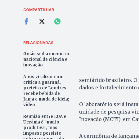
COMPARTILHAR
RELACIONADAS
Goiás sedia encontro
nacional de ciência e
inovação
Após viralizar com
semiárido brasileiro. O
crítica a guaraná,
dados e fortalecimento d
prefeito de Londres
recebe bebida de
Janja e muda de ideia;
O laboratório será insta
vídeo
unidade de pesquisa vin
Reunião entre EUA e
Inovação (MCTI), em Ca
Ucrânia é “muito
produtiva”, mas
impasse persiste
A cerimônia de lançame
sobre proposta de