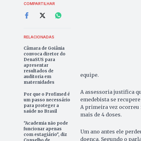
COMPARTILHAR
RELACIONADAS
Câmara de Goiânia
convoca diretor do
DenaSUS para
apresentar
resultados de
equipe.
auditoria em
maternidades
A assessoria justifica 
Por que o Profimed é
emedebista se recupere b
um passo necessário
para proteger a
A primeira vez ocorreu n
saúde no Brasil
mais de 4 doses.
"Academia não pode
funcionar apenas
Um ano antes ele perdeu
com estagiário", diz
doença. Segundo o parl
Conselho de