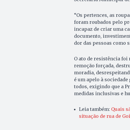
“Os pertences, as roup
foram roubados pelo pre
incapaz de criar uma ca
documento, investimento
dor das pessoas como se
O ato de resistência foi
remoção forçada, destrui
moradia, desrespeitando
é um apelo à sociedade 
todos, exigindo que a Pr
medidas inclusivas e h
Leia também:
Quais s
situação de rua de Go