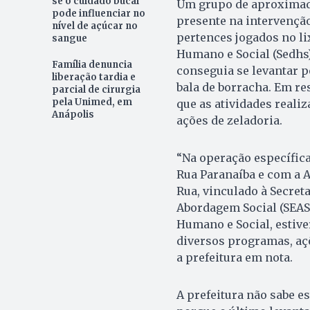
se o cuidado bucal
Um grupo de aproximada
pode influenciar no
presente na intervenção
nível de açúcar no
pertences jogados no l
sangue
Humano e Social (Sedhs) 
Família denuncia
conseguia se levantar p
liberação tardia e
bala de borracha. Em re
parcial de cirurgia
pela Unimed, em
que as atividades realiz
Anápolis
ações de zeladoria.
“Na operação específica
Rua Paranaíba e com a 
Rua, vinculado à Secret
Abordagem Social (SEAS
Humano e Social, estive
diversos programas, açõ
a prefeitura em nota.
A prefeitura não sabe e