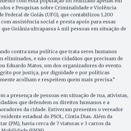
amento com essa população foi realizado apenas em
tudos e Pesquisas sobre Criminalidade e Violência
e Federal de Goiás (UFG), que contabilizou 1.200
com assistência social e presta apoio para essas
z que Goiânia ultrapassa 4 mil pessoas em situação de
ndo contra uma política que trata seres humanos
 eliminados, e não como cidadãos que precisam de
mou Eduardo Matos, um dos organizadores do evento.
rito por justiça, por dignidade e por políticas
amente acolham e respeitem quem mais precisa.”
m a presença de pessoas em situação de rua, ativistas,
idadãos que defendem os direitos humanos e a
oradores da cidade. Estiveram presentes o vereador
residente estadual do PSOL, Cíntia Dias. Além da
tar (PM), havia cerca de 7 viaturas e 3 carros da
e Mobilidade (SMM).