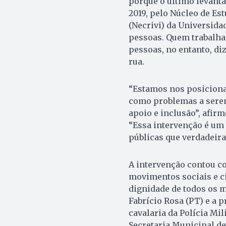
porque o último levant
2019, pelo Núcleo de Es
(Necrivi) da Universidad
pessoas. Quem trabalha 
pessoas, no entanto, di
rua.
“Estamos nos posiciona
como problemas a serem
apoio e inclusão”, afir
“Essa intervenção é um g
públicas que verdadeir
A intervenção contou co
movimentos sociais e c
dignidade de todos os m
Fabrício Rosa (PT) e a p
cavalaria da Polícia Mili
Secretaria Municipal d