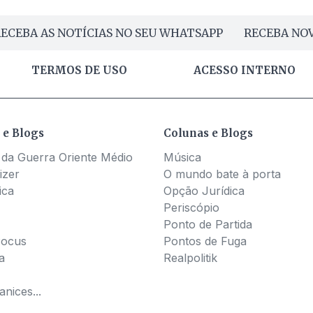
ECEBA AS NOTÍCIAS NO SEU WHATSAPP
RECEBA NOV
TERMOS DE USO
ACESSO INTERNO
 e Blogs
Colunas e Blogs
 da Guerra Oriente Médio
Música
izer
O mundo bate à porta
ica
Opção Jurídica
Periscópio
Ponto de Partida
Pocus
Pontos de Fuga
a
Realpolitik
nices...