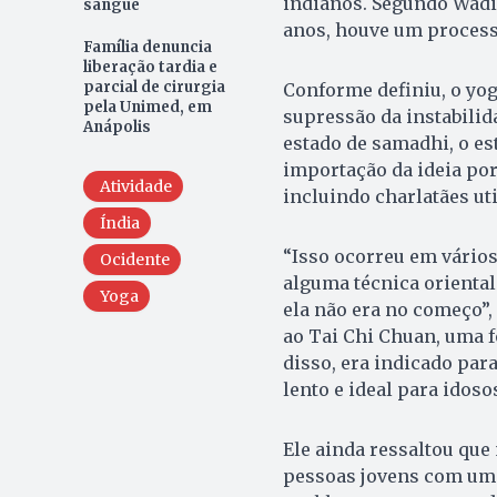
indianos. Segundo Wadih
sangue
anos, houve um processo
Família denuncia
liberação tardia e
parcial de cirurgia
Conforme definiu, o yog
pela Unimed, em
supressão da instabilid
Anápolis
estado de samadhi, o es
importação da ideia por
Atividade
incluindo charlatães ut
Índia
“Isso ocorreu em vários
Ocidente
alguma técnica oriental
Yoga
ela não era no começo”,
ao Tai Chi Chuan, uma f
disso, era indicado par
lento e ideal para idos
Ele ainda ressaltou que
pessoas jovens com um 