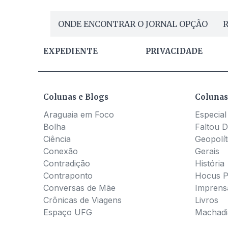
ONDE ENCONTRAR O JORNAL OPÇÃO
R
EXPEDIENTE
PRIVACIDADE
Colunas e Blogs
Colunas
Araguaia em Foco
Especial
Bolha
Faltou D
Ciência
Geopolít
Conexão
Gerais
Contradição
História
Contraponto
Hocus 
Conversas de Mãe
Imprens
Crônicas de Viagens
Livros
Espaço UFG
Machadia