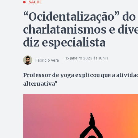
SAÚDE
“Ocidentalização” do
charlatanismos e dive
diz especialista
15 janeiro 2023 às 18h11
Fabrício Vera
Professor de yoga explicou que a ativid
alternativa"