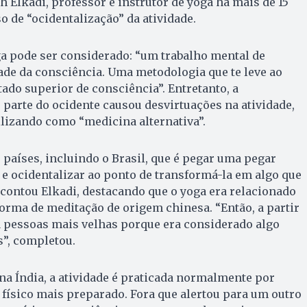
 Elkadi, professor e instrutor de yoga há mais de 15
 de “ocidentalização” da atividade.
a pode ser considerado: “um trabalho mental de
ade da consciência. Uma metodologia que te leve ao
tado superior de consciência”. Entretanto, a
 parte do ocidente causou desvirtuações na atividade,
ilizando como “medicina alternativa”.
 países, incluindo o Brasil, que é pegar uma pegar
 e ocidentalizar ao ponto de transformá-la em algo que
 contou Elkadi, destacando que o yoga era relacionado
orma de meditação de origem chinesa. “Então, a partir
a pessoas mais velhas porque era considerado algo
os”, completou.
 na Índia, a atividade é praticada normalmente por
físico mais preparado. Fora que alertou para um outro