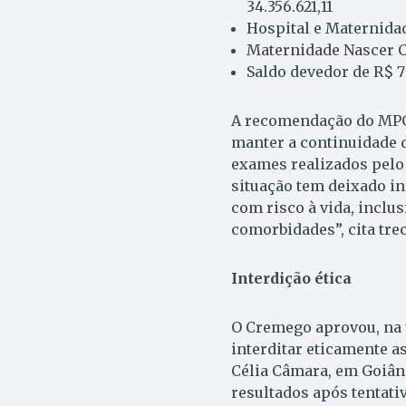
34.356.621,11
Hospital e Maternidade
Maternidade Nascer Ci
Saldo devedor de R$ 73
A recomendação do MPGO
manter a continuidade 
exames realizados pelo 
situação tem deixado i
com risco à vida, inclu
comorbidades”, cita tr
Interdição ética
O Cremego aprovou, na ú
interditar eticamente a
Célia Câmara, em Goiânia
resultados após tentati