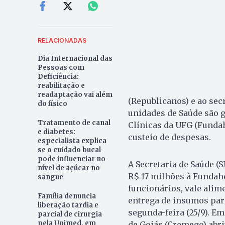
RELACIONADAS
Dia Internacional das
Pessoas com
Deficiência:
reabilitação e
readaptação vai além
(Republicanos) e ao sec
do físico
unidades de Saúde são g
Tratamento de canal
Clínicas da UFG (Fundah
e diabetes:
custeio de despesas.
especialista explica
se o cuidado bucal
pode influenciar no
A Secretaria de Saúde (
nível de açúcar no
R$ 17 milhões à Fundahc
sangue
funcionários, vale alim
Família denuncia
entrega de insumos par
liberação tardia e
segunda-feira (25/9). E
parcial de cirurgia
pela Unimed, em
de Goiás (Cremego) abri