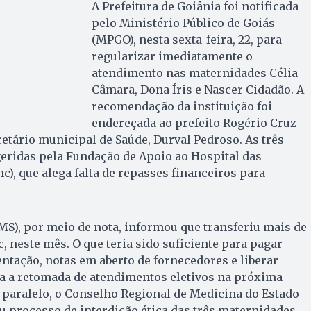
A Prefeitura de Goiânia foi notificada
pelo Ministério Público de Goiás
(MPGO), nesta sexta-feira, 22, para
regularizar imediatamente o
atendimento nas maternidades Célia
Câmara, Dona Íris e Nascer Cidadão. A
recomendação da instituição foi
endereçada ao prefeito Rogério Cruz
retário municipal de Saúde, Durval Pedroso. As três
eridas pela Fundação de Apoio ao Hospital das
c), que alega falta de repasses financeiros para
SMS), por meio de nota, informou que transferiu mais de
, neste mês. O que teria sido suficiente para pagar
entação, notas em aberto de fornecedores e liberar
a a retomada de atendimentos eletivos na próxima
m paralelo, o Conselho Regional de Medicina do Estado
u processo de interdição ética das três maternidades