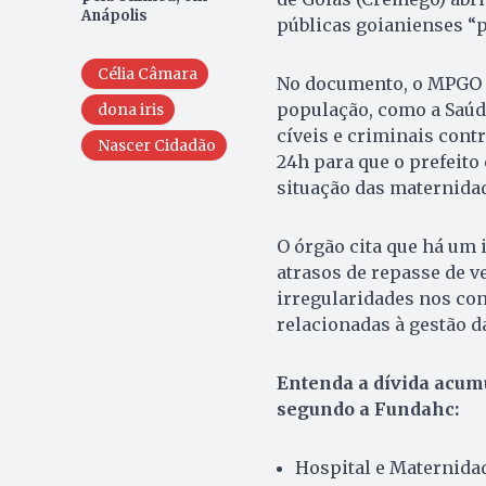
Anápolis
públicas goianienses “p
Célia Câmara
No documento, o MPGO a
população, como a Saúd
dona iris
cíveis e criminais contr
Nascer Cidadão
24h para que o prefeit
situação das maternidad
O órgão cita que há um i
atrasos de repasse de v
irregularidades nos conv
relacionadas à gestão d
Entenda a dívida acumu
segundo a Fundahc:
Hospital e Maternidad