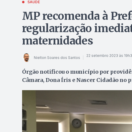
SAÚDE
MP recomenda à Prefe
regularização imedia
maternidades
22 setembro 2023 às 19h
Nielton Soares dos Santos
Órgão notificou o município por providê
Câmara, Dona Íris e Nascer Cidadão no p