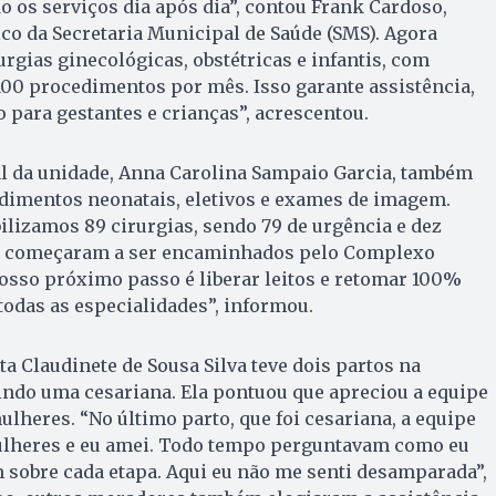
 os serviços dia após dia”, contou Frank Cardoso,
co da Secretaria Municipal de Saúde (SMS). Agora
urgias ginecológicas, obstétricas e infantis, com
100 procedimentos por mês. Isso garante assistência,
 para gestantes e crianças”, acrescentou.
al da unidade, Anna Carolina Sampaio Garcia, também
imentos neonatais, eletivos e exames de imagem.
ilizamos 89 cirurgias, sendo 79 de urgência e dez
 já começaram a ser encaminhados pelo Complexo
osso próximo passo é liberar leitos e retomar 100%
odas as especialidades”, informou.
ta Claudinete de Sousa Silva teve dois partos na
indo uma cesariana. Ela pontuou que apreciou a equipe
heres. “No último parto, que foi cesariana, a equipe
ulheres e eu amei. Todo tempo perguntavam como eu
 sobre cada etapa. Aqui eu não me senti desamparada”,