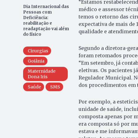
“Estamos restabelecendo
Dia Internacional das
médico e assessor técni
Pessoas com
temos o retorno das cir
Deficiência:
reabilitação e
expectativa de mais de 
readaptação vai além
qualidade e atendimento
do físico
Segundo a diretora-ger
Cirurgias
foram retomados proced
Goiânia
“Em setembro, já contab
eletivas. Os pacientes
Maternidade
Dona Iris
Regulador Municipal. N
dos procedimentos em t
Saúde
SMS
Por exemplo, a esteticis
unidade de saúde, inclu
composta apenas por mul
era composta só por m
estava e me informavam