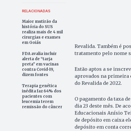
RELACIONADAS
Maior mutirão da
história do SUS
realiza mais de 4 mil
cirurgias e exames
em Goiás
Revalida. Também é poss
tratamento pelo nome s
FDA avalia incluir
alerta de “tarja
preta” em vacinas
Estão aptos a se inscre
contra Covid-19,
dizem fontes
aprovados na primeira 
do Revalida de 2022.
Terapia genética
inédita faz 64% dos
pacientes com
O pagamento da taxa de i
leucemia terem
dia 23 deste mês. De ac
remissão do câncer
Educacionais Anísio Tei
de depósito em caixa ele
depósito em conta corre