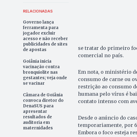
RELACIONADAS
Governo lança
ferramenta para
jogador excluir
acesso e não receber
publicidades de sites
se tratar do primeiro f
de apostas
comercial no país.
Goiânia inicia
vacinação contra
Em nota, o ministério d
bronquiolite nas
gestantes; veja onde
consumo de carne ou ov
se vacinar
restrição ao consumo d
humana pelo vírus é ba
Câmara de Goiânia
convoca diretor do
contato intenso com ave
DenaSUS para
apresentar
resultados de
Desde o anúncio do cas
auditoria em
temporariamente, por 60
maternidades
Embora o foco esteja res