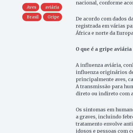
nacional, conforme aco
Aves
aviária
Brasil
Gripe
De acordo com dados da
registrada em várias p
África e norte da Europa
O que é a gripe aviári
A influenza aviária, con
influenza originários d
principalmente aves, c
A transmissão para huma
direto ou indireto com 
Os sintomas em humanos
a graves, incluindo febr
tratamento envolve anti
idosos e pessoas com c