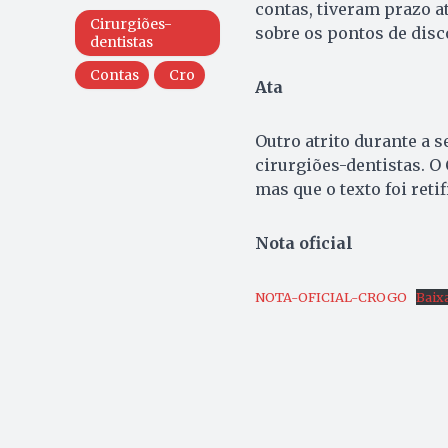
contas, tiveram prazo at
Cirurgiões-
sobre os pontos de disc
dentistas
Contas
Cro
Ata
Outro atrito durante a s
cirurgiões-dentistas. O
mas que o texto foi retif
Nota oficial
NOTA-OFICIAL-CROGO
Baix