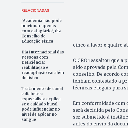
RELACIONADAS
"Academia não pode
funcionar apenas
com estagiário", diz
Conselho de
Educação Física
cinco a favor e quatro a
Dia Internacional das
Pessoas com
O CRO ressaltou que a p
Deficiência:
sido aprovada pela Com
reabilitação e
readaptação vai além
conselho. De acordo co
do físico
tenham contestado a pre
técnicas e legais para s
Tratamento de canal
e diabetes:
especialista explica
Em conformidade com o 
se o cuidado bucal
pode influenciar no
será decidida pelo Cons
nível de açúcar no
ser submetido à instânci
sangue
antes do envio da docum