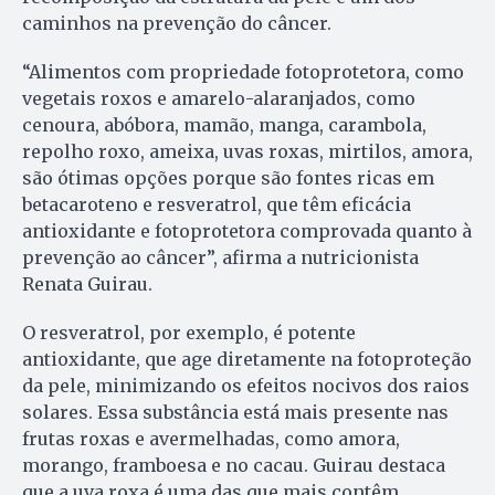
caminhos na prevenção do câncer.
“Alimentos com propriedade fotoprotetora, como
vegetais roxos e amarelo-alaranjados, como
cenoura, abóbora, mamão, manga, carambola,
repolho roxo, ameixa, uvas roxas, mirtilos, amora,
são ótimas opções porque são fontes ricas em
betacaroteno e resveratrol, que têm eficácia
antioxidante e fotoprotetora comprovada quanto à
prevenção ao câncer”, afirma a nutricionista
Renata Guirau.
O resveratrol, por exemplo, é potente
antioxidante, que age diretamente na fotoproteção
da pele, minimizando os efeitos nocivos dos raios
solares. Essa substância está mais presente nas
frutas roxas e avermelhadas, como amora,
morango, framboesa e no cacau. Guirau destaca
que a uva roxa é uma das que mais contêm