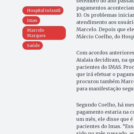
setembro do ano passad
pagamentos aconteciam 
Hospital infantil
10. Os problemas inicia
Imas
atendimento aos usuário
Marcelo. Depois que ele
Marcelo
Marques
Márcio Coelho, do Hospi
Saúde
Com acordos anteriores 
Atalaia decidiram, na q
pacientes do IMAS. Pro
que irá efetuar o paga
procurou também Marcel
para manifestação segu
Segundo Coelho, há me
pagamento estaria na con
um mês, ele disse que é
pacientes do Imas. “Ess
sido no mês passado, a