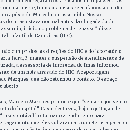
o, quando começaram os atrasados de repasses. “Os
normalmente, todos os meses recebíamos até o dia
ram após o dr. Marcelo ter assumido. Nosso
s do Imas estava normal antes da chegada do dr.
 assumiu, iniciou o problema de repasse”, disse
tal Infantil de Campinas (HIC).
não cumpridos, as direções do HIC e do laboratório
uarta-feira, 3, manter a suspensão de atendimentos de
curada, a assessoria de imprensa do Imas informou
mento de um mês atrasado do HIC. A reportagem
o Marques, que não retornou o contato. O espaço
e aberto.
ses, Marcelo Marques promete que “semana que vem o
ta do hospital”. Caso, desta vez, haja a quitação de
 “insustentável” retornar o atendimento para
e pagamento que eles voltaram a prometer era para ter
gora, neste mês teriam que pagar duas parcelas em