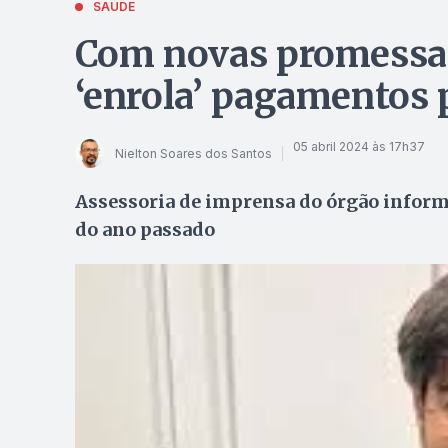
SAÚDE
Com novas promessas
‘enrola’ pagamentos 
05 abril 2024 às 17h37
Nielton Soares dos Santos
Assessoria de imprensa do órgão infor
do ano passado