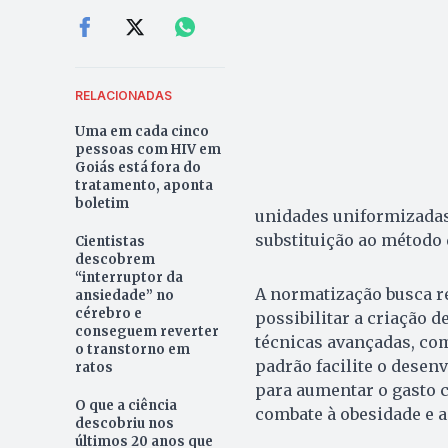
RELACIONADAS
Uma em cada cinco
pessoas com HIV em
Goiás está fora do
tratamento, aponta
boletim
unidades uniformizadas 
substituição ao método 
Cientistas
descobrem
“interruptor da
A normatização busca re
ansiedade” no
cérebro e
possibilitar a criação 
conseguem reverter
técnicas avançadas, como
o transtorno em
padrão facilite o desen
ratos
para aumentar o gasto c
O que a ciência
combate à obesidade e a
descobriu nos
últimos 20 anos que