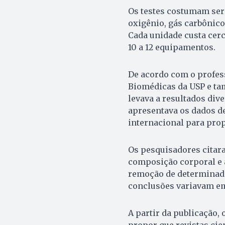
Os testes costumam ser
oxigênio, gás carbônic
Cada unidade custa cerc
10 a 12 equipamentos.
De acordo com o profess
Biomédicas da USP e ta
levava a resultados div
apresentava os dados de
internacional para prop
Os pesquisadores citar
composição corporal e 
remoção de determinado
conclusões variavam e
A partir da publicação,
propor que revistas cie