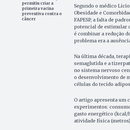
permitiu criar a
Segundo o médico Licio 
primeira vacina
Obesidade e Comorbidad
preventiva contra o
câncer
FAPESP, a falta de padr
potencial de estimular 
é combinar a redução do
problema era a ausência
Na última década, tera
semaglutida e a tizerpa
no sistema nervoso cent
o desenvolvimento de 
células do tecido adip
O artigo apresenta um 
experimentos: consumo 
gasto energético (kcal/h
atividade física (metros)