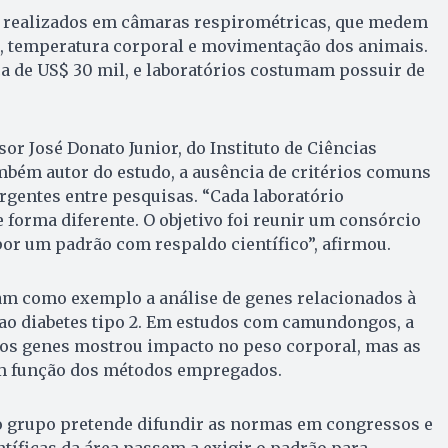
 realizados em câmaras respirométricas, que medem
o, temperatura corporal e movimentação dos animais.
a de US$ 30 mil, e laboratórios costumam possuir de
or José Donato Junior, do Instituto de Ciências
mbém autor do estudo, a ausência de critérios comuns
ergentes entre pesquisas. “Cada laboratório
 forma diferente. O objetivo foi reunir um consórcio
or um padrão com respaldo científico”, afirmou.
am como exemplo a análise de genes relacionados à
ao diabetes tipo 2. Em estudos com camundongos, a
s genes mostrou impacto no peso corporal, mas as
m função dos métodos empregados.
 o grupo pretende difundir as normas em congressos e
ntíficas da área passem a exigir o padrão para