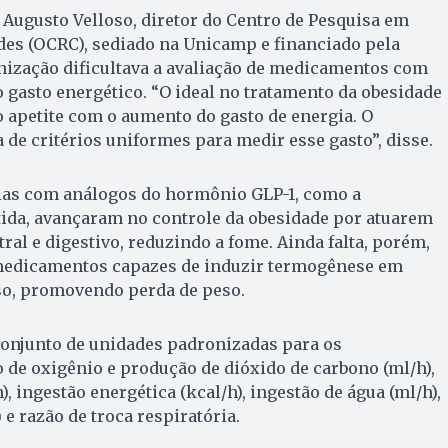
Augusto Velloso, diretor do Centro de Pesquisa em
es (OCRC), sediado na Unicamp e financiado pela
onização dificultava a avaliação de medicamentos com
o gasto energético. “O ideal no tratamento da obesidade
 apetite com o aumento do gasto de energia. O
 de critérios uniformes para medir esse gasto”, disse.
pias com análogos do hormônio GLP-1, como a
tida, avançaram no controle da obesidade por atuarem
ral e digestivo, reduzindo a fome. Ainda falta, porém,
medicamentos capazes de induzir termogênese em
oso, promovendo perda de peso.
conjunto de unidades padronizadas para os
de oxigênio e produção de dióxido de carbono (ml/h),
), ingestão energética (kcal/h), ingestão de água (ml/h),
 e razão de troca respiratória.