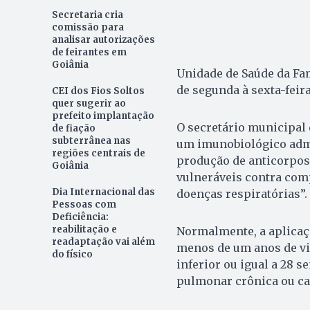
Secretaria cria
comissão para
analisar autorizações
de feirantes em
Goiânia
Unidade de Saúde da Famí
de segunda à sexta-feira
CEI dos Fios Soltos
quer sugerir ao
prefeito implantação
O secretário municipal d
de fiação
subterrânea nas
um imunobiológico admi
regiões centrais de
produção de anticorpos
Goiânia
vulneráveis contra com
Dia Internacional das
doenças respiratórias”.
Pessoas com
Deficiência:
reabilitação e
Normalmente, a aplicaç
readaptação vai além
menos de um anos de vi
do físico
inferior ou igual a 28 
pulmonar crônica ou ca