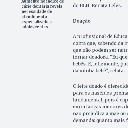
Aumento no índice de
do BLH, Renata Leles.
cárie dentária revela
necessidade de
atendimento
Doação
especializado a
adolescentes
A profissional de Educa
conta que, sabendo da i
que não podem ser nutri
tornar doadora. “Eu que
bebês. E, felizmente, p
da minha bebê”, relata.
O leite doado é ofereci
para os nascidos premat
fundamental, pois é cap
em crianças menores de 
não prejudica a mãe ou s
demanda: quanto mais fo