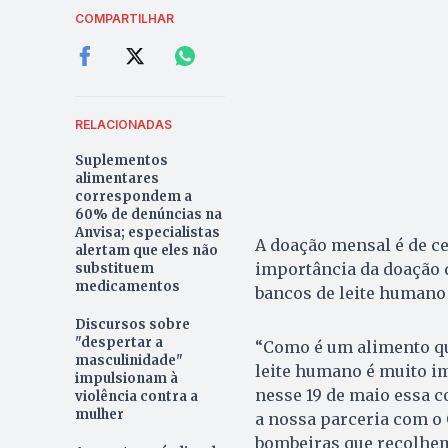
COMPARTILHAR
RELACIONADAS
Suplementos
alimentares
correspondem a
60% de denúncias na
Anvisa; especialistas
A doação mensal é de ce
alertam que eles não
importância da doação d
substituem
medicamentos
bancos de leite humano 
Discursos sobre
"despertar a
“Como é um alimento qu
masculinidade"
leite humano é muito im
impulsionam à
nesse 19 de maio essa 
violência contra a
mulher
a nossa parceria com o 
bombeiras que recolhem