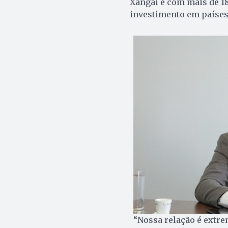
Xangai e com mais de 1
investimento em países
“Nossa relação é extre