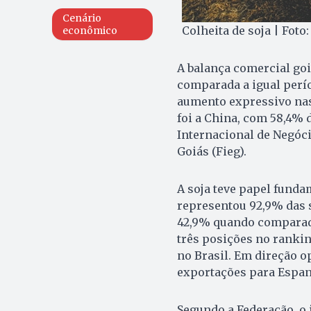
Cenário
Colheita de soja | Foto
econômico
A balança comercial go
comparada a igual perí
aumento expressivo nas
foi a China, com 58,4% 
Internacional de Negóci
Goiás (Fieg).
A soja teve papel fundam
representou 92,9% das s
42,9% quando comparado
três posições no rankin
no Brasil. Em direção o
exportações para Espanha
Segundo a Federação, o