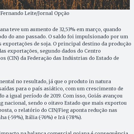
: Fernando Leite/Jornal Opção
iana teve um aumento de 32,53% em março, quando
odo do ano passado. O saldo foi impulsionado por um
 exportações de soja. O principal destino da produção
das exportações, segundo dados do Centro
os (CIN) da Federação das Indústrias do Estado de
ental no resultado, já que o produto in natura
aídas para o país asiático, com um crescimento de
 a igual período de 2019. Com isso, Goiás avançou
g nacional, sendo o oitavo Estado que mais exportou
posta, o relatório do CIN/Fieg aponta redução nas
 (-59%), Itália (-76%) e Irã (-78%).
 impacto na balança comercial goiana é consequência