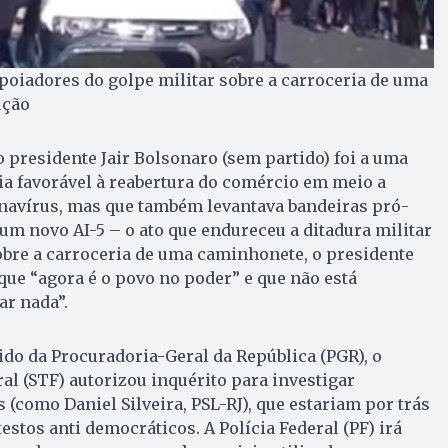
poiadores do golpe militar sobre a carroceria de uma
ução
o presidente Jair Bolsonaro (sem partido) foi a uma
a favorável à reabertura do comércio em meio a
avírus, mas que também levantava bandeiras pró-
 um novo AI-5 – o ato que endureceu a ditadura militar
obre a carroceria de uma caminhonete, o presidente
que “agora é o povo no poder” e que não está
ar nada”.
dido da Procuradoria-Geral da República (PGR), o
l (STF) autorizou inquérito para investigar
 (como Daniel Silveira, PSL-RJ), que estariam por trás
stos anti democráticos. A Polícia Federal (PF) irá