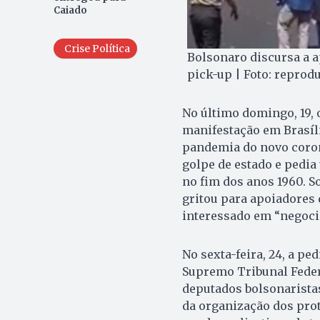
Caiado
Crise Política
Bolsonaro discursa a a
pick-up | Foto: reprod
No último domingo, 19, 
manifestação em Brasíli
pandemia do novo coron
golpe de estado e pedia
no fim dos anos 1960. S
gritou para apoiadores 
interessado em “negoci
No sexta-feira, 24, a pe
Supremo Tribunal Federa
deputados bolsonaristas
da organização dos prote