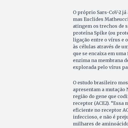
O próprio Sars-CoV-2 j
mas Euclides Matheucci
atingem os trechos de s
proteína Spike (ou prote
ligação entre o vírus e
às células através de u
que se encaixa em uma 
enzima na membrana de 
explorada pelo vírus pa
O estudo brasileiro mo
apresentam a mutação N
região do gene que codif
receptor (ACE2). “Essa 
eficiente no receptor AC
infeccioso, e não é pre
milhares de aminoácido