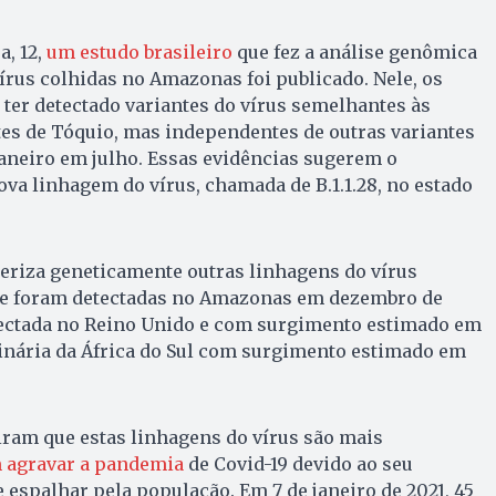
a, 12,
um estudo brasileiro
que fez a análise genômica
rus colhidas no Amazonas foi publicado. Nele, os
ter detectado variantes do vírus semelhantes às
es de Tóquio, mas independentes de outras variantes
aneiro em julho. Essas evidências sugerem o
a linhagem do vírus, chamada de B.1.1.28, no estado
eriza geneticamente outras linhagens do vírus
ue foram detectadas no Amazonas em dezembro de
etectada no Reino Unido e com surgimento estimado em
iginária da África do Sul com surgimento estimado em
ram que estas linhagens do vírus são mais
 agravar a pandemia
de Covid-19 devido ao seu
e espalhar pela população. Em 7 de janeiro de 2021, 45