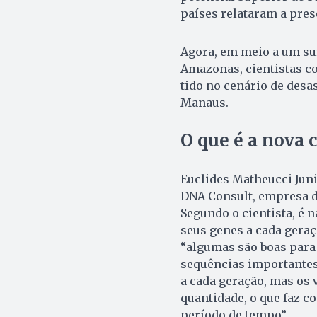
países relataram a prese
Agora, em meio a um sur
Amazonas, cientistas c
tido no cenário de desa
Manaus.
O que é a nova 
Euclides Matheucci Jun
DNA Consult, empresa de
Segundo o cientista, é 
seus genes a cada geraç
“algumas são boas para 
sequências importantes
a cada geração, mas os
quantidade, o que faz 
período de tempo”.