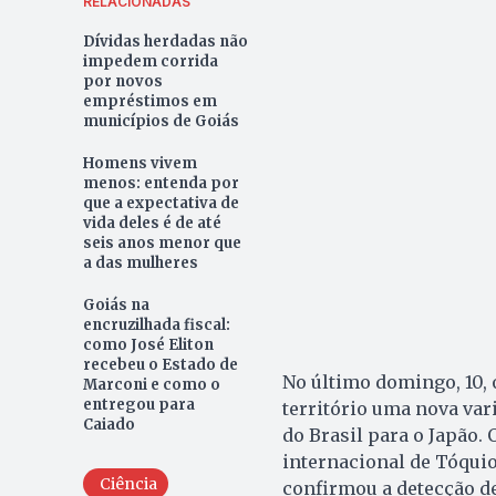
RELACIONADAS
Dívidas herdadas não
impedem corrida
por novos
empréstimos em
municípios de Goiás
Homens vivem
menos: entenda por
que a expectativa de
vida deles é de até
seis anos menor que
a das mulheres
Goiás na
encruzilhada fiscal:
como José Eliton
recebeu o Estado de
No último domingo, 10,
Marconi e como o
entregou para
território uma nova var
Caiado
do Brasil para o Japão
internacional de Tóqui
Ciência
confirmou a detecção de