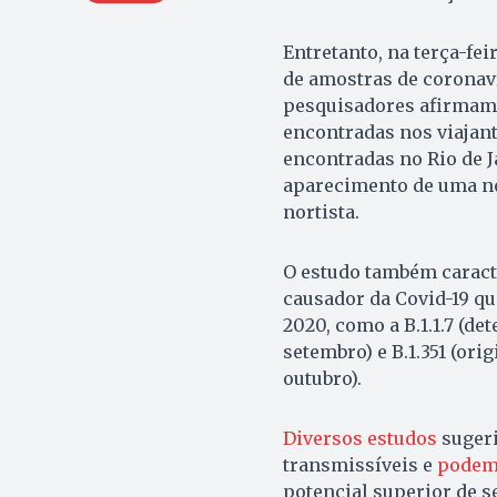
Entretanto, na terça-feir
de amostras de coronaví
pesquisadores afirmam 
encontradas nos viajant
encontradas no Rio de J
aparecimento de uma nov
nortista.
O estudo também caract
causador da Covid-19 q
2020, como a B.1.1.7 (d
setembro) e B.1.351 (or
outubro).
Diversos estudos
sugeri
transmissíveis e
podem
potencial superior de s